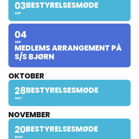
03
BESTYRELSESMØDE
SEP
04
SEP
MEDLEMS ARRANGEMENT PÅ
S/S BJØRN
OKTOBER
28
BESTYRELSESMØDE
OKT
NOVEMBER
20
BESTYRELSESMØDE
NOV