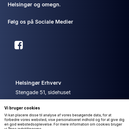
Helsingør og omegn.
Følg os på Sociale Medier
Helsingør Erhverv
Stengade 51, sidehuset
3000 Helsingør
Vi bruger cookies
+45 40 13 79 36
Vi kan placere disse til analyse af vores besøgende data, for at
forbedre vores websted, vise personaliseret indhold og for at give dig
info@helsingorerhverv.dk
en god webstedsoplevelse. For mere information om cookies bruger
vi åbne indstillingerne.