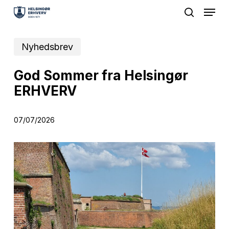
Menu
Skip
search
to
Close
main
Nyhedsbrev
Menu
content
God Sommer fra Helsingør
ERHVERV
07/07/2026