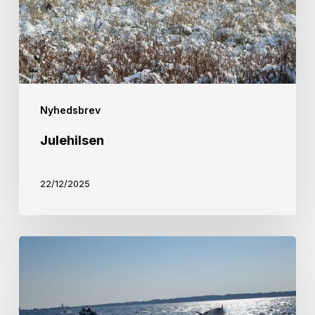
Nyhedsbrev
Julehilsen
22/12/2025
Formanden
siger
velkommen