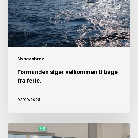
tilbage
fra
ferie.
Nyhedsbrev
Formanden siger velkommen tilbage
fra ferie.
02/09/2025
4
medaljer