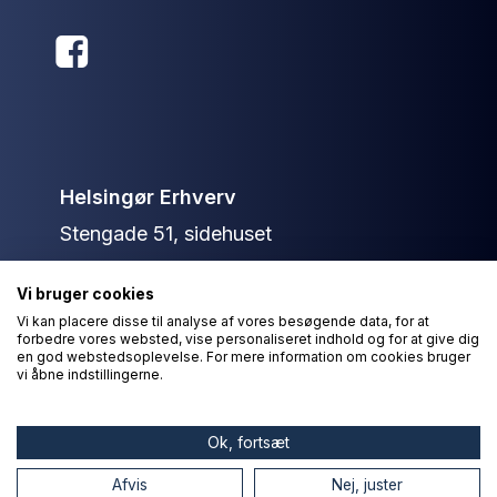
Helsingør Erhverv
Stengade 51, sidehuset
3000 Helsingør
Vi bruger cookies
+45 40 13 79 36
Vi kan placere disse til analyse af vores besøgende data, for at
forbedre vores websted, vise personaliseret indhold og for at give dig
info@helsingorerhverv.dk
en god webstedsoplevelse. For mere information om cookies bruger
vi åbne indstillingerne.
© Helsingør Erhverv 2026
Ok, fortsæt
Afvis
Nej, juster