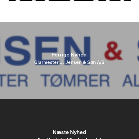
Forrige Nyhed
Glarmester J. Jensen & Søn A/S
Næste Nyhed