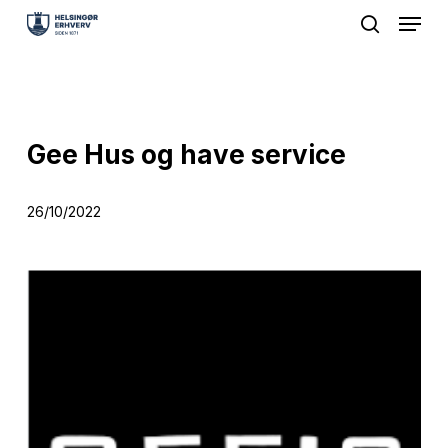
Menu
Skip
search
to
Close
main
Menu
content
Gee Hus og have service
26/10/2022