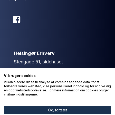
Helsingør Erhverv
Stengade 51, sidehuset
3000 Helsingør
Vi bruger cookies
+45 40 13 79 36
Vi kan placere disse til analyse af vores besøgende data, for at
forbedre vores websted, vise personaliseret indhold og for at give dig
info@helsingorerhverv.dk
en god webstedsoplevelse. For mere information om cookies bruger
vi åbne indstillingerne.
© Helsingør Erhverv 2026
Ok, fortsæt