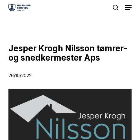
Menu
Skip
search
to
Close
main
Menu
content
Jesper Krogh Nilsson tømrer-
og snedkermester Aps
26/10/2022