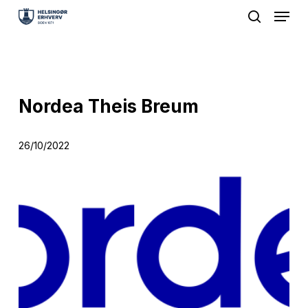
Menu
Skip
search
to
Close
main
Menu
content
Nordea Theis Breum
26/10/2022