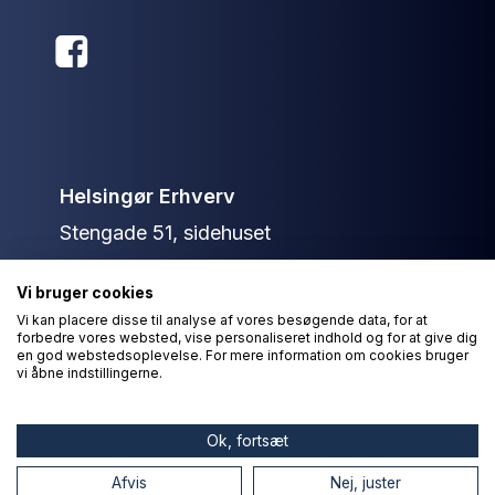
Helsingør Erhverv
Stengade 51, sidehuset
3000 Helsingør
Vi bruger cookies
+45 40 13 79 36
Vi kan placere disse til analyse af vores besøgende data, for at
forbedre vores websted, vise personaliseret indhold og for at give dig
info@helsingorerhverv.dk
en god webstedsoplevelse. For mere information om cookies bruger
vi åbne indstillingerne.
© Helsingør Erhverv 2026
Ok, fortsæt
Afvis
Nej, juster