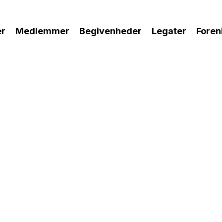
r
Medlemmer
Begivenheder
Legater
Foren
 lukke