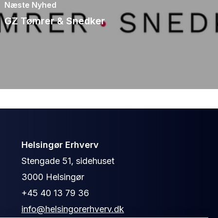
Næste Nyhed
GZ Tømrer & Snedker
Helsingør Erhverv
Stengade 51, sidehuset
3000 Helsingør
+45 40 13 79 36
info@helsingorerhverv.dk