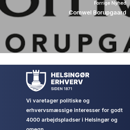
Forrige Nyhed
Comwel Borupgaard
Vi varetager politiske og
erhvervsmæssige interesser for godt
4000 arbejdspladser i Helsingør og
omegn.