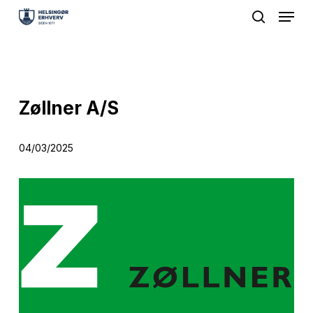
Menu
Skip
search
to
Close
main
Menu
content
Zøllner A/S
04/03/2025