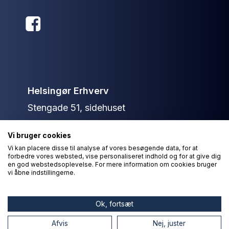
Helsingør Erhverv
Stengade 51, sidehuset
3000 Helsingør
Vi bruger cookies
+45 40 13 79 36
Vi kan placere disse til analyse af vores besøgende data, for at
forbedre vores websted, vise personaliseret indhold og for at give dig
info@helsingorerhverv.dk
en god webstedsoplevelse. For mere information om cookies bruger
vi åbne indstillingerne.
© Helsingør Erhverv 2026
Ok, fortsæt
Afvis
Nej, juster