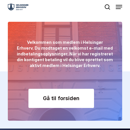
Menu
Skip
search
to
Close
main
Menu
content
Velkommen
som
medlem
i
Helsingør
Erhverv. Du
modtaget
en
velkomst
e-mail
med
indbetalingsoplysninger.
Når
vi
har
registreret
din
kontigent
betaling
vil
du
blive
oprettet
som
aktivt
medlem
i
Helsingør
Erhverv.
Gå til forsiden