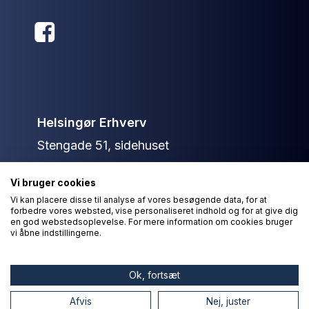
Helsingør Erhverv
Stengade 51, sidehuset
3000 Helsingør
Vi bruger cookies
+45 40 13 79 36
Vi kan placere disse til analyse af vores besøgende data, for at
forbedre vores websted, vise personaliseret indhold og for at give dig
info@helsingorerhverv.dk
en god webstedsoplevelse. For mere information om cookies bruger
vi åbne indstillingerne.
© Helsingør Erhverv 2026
Ok, fortsæt
Afvis
Nej, juster