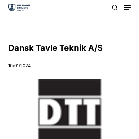
Menu
Skip
search
to
Close
main
Menu
content
Dansk Tavle Teknik A/S
10/01/2024