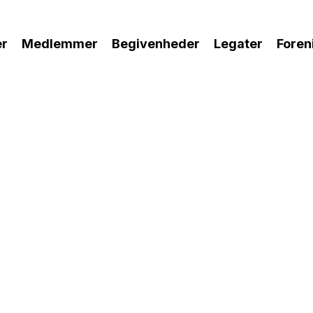
r
Medlemmer
Begivenheder
Legater
Foren
 lukke