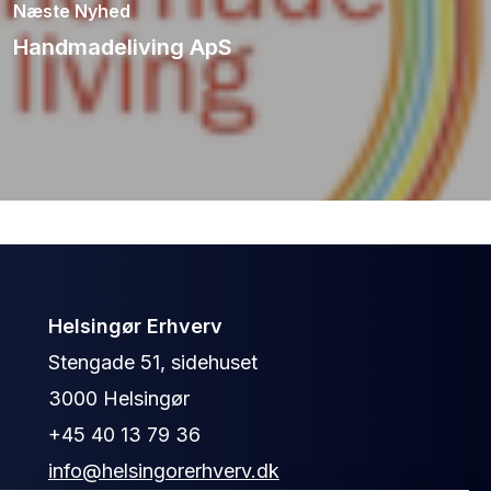
Næste Nyhed
Handmadeliving ApS
Helsingør Erhverv
Stengade 51, sidehuset
3000 Helsingør
+45 40 13 79 36
info@helsingorerhverv.dk