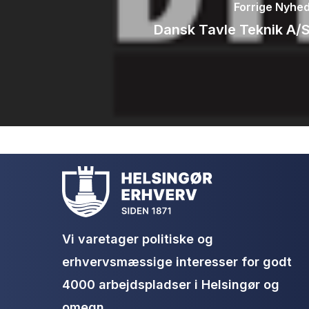
Forrige Nyhe
Dansk Tavle Teknik A/
Vi varetager politiske og
erhvervsmæssige interesser for godt
4000 arbejdspladser i Helsingør og
omegn.