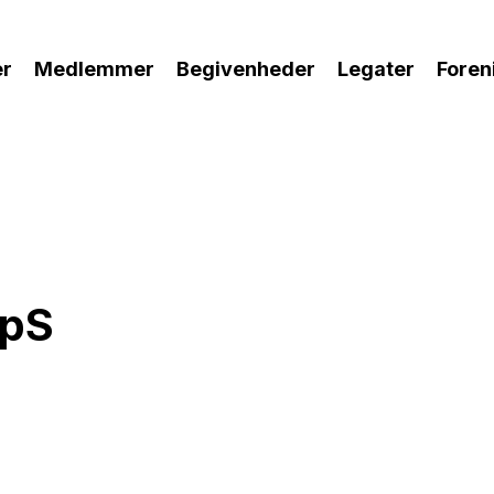
r
Medlemmer
Begivenheder
Legater
Foren
 lukke
ApS