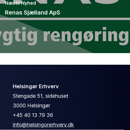
Næste Nyhed
Renas Sjælland ApS
Helsingør Erhverv
Stengade 51, sidehuset
3000 Helsingør
+45 40 13 79 36
info@helsingorerhverv.dk