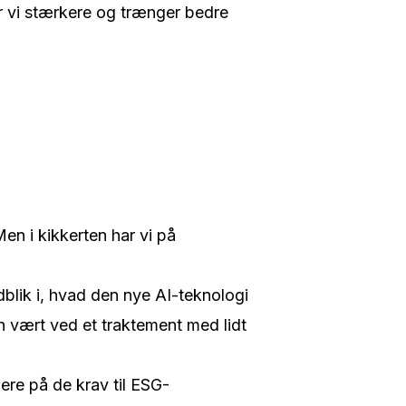
r vi stærkere og trænger bedre
en i kikkerten har vi på
blik i, hvad den nye AI-teknologi
n vært ved et traktement med lidt
re på de krav til ESG-