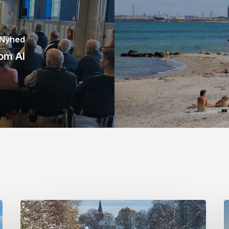
 Nyhed
 om AI
Julehilsen
F
s