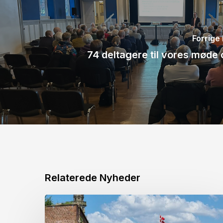
Forrige
74 deltagere til vores møde
Relaterede Nyheder
God
Sommer