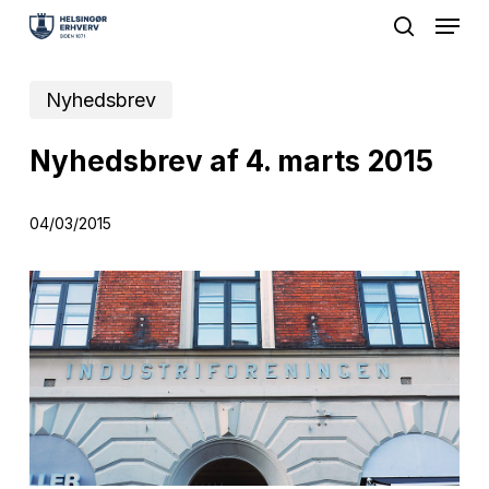
Menu
Skip
search
to
Close
main
Nyhedsbrev
Menu
content
Nyhedsbrev af 4. marts 2015
04/03/2015