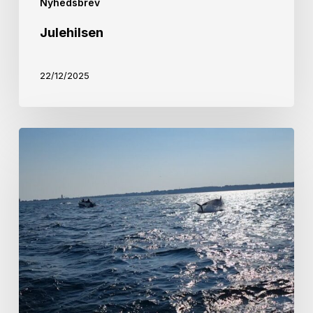
Nyhedsbrev
Julehilsen
22/12/2025
Formanden
siger
velkommen
tilbage
fra
ferie.