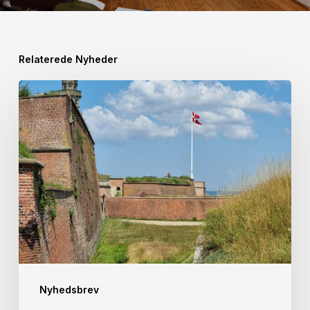
Relaterede Nyheder
God
Sommer
fra
Helsingør
ERHVERV
Nyhedsbrev