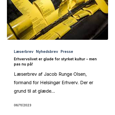
Erhvervslivet
Læserbrev
Nyhedsbrev
Presse
er
Erhvervslivet er glade for styrket kultur – men
glade
pas nu på!
for
Læserbrev af Jacob Runge Olsen,
styrket
formand for Helsingør Erhverv. Der er
kultur
grund til at glæde…
–
men
06/11/2023
pas