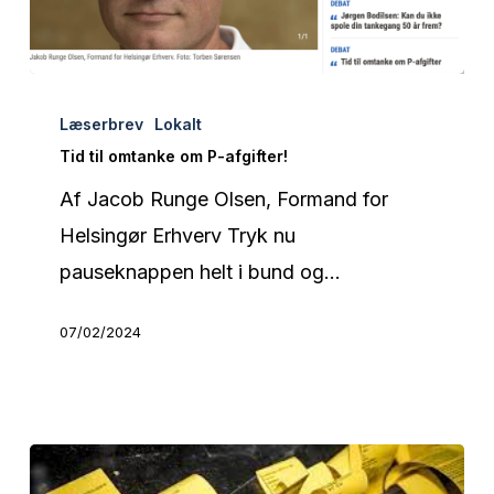
Tid
Læserbrev
Lokalt
til
Tid til omtanke om P-afgifter!
omtanke
Af Jacob Runge Olsen, Formand for
om
Helsingør Erhverv Tryk nu
P-
pauseknappen helt i bund og…
afgifter!
07/02/2024